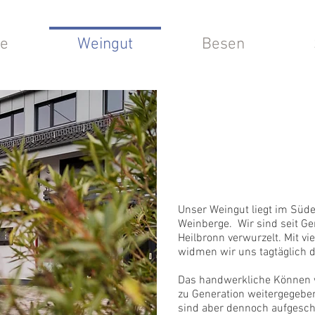
e
Weingut
Besen
Das 
Unser Weingut liegt im Süd
Weinberge.
Wir sind seit G
Heilbronn verwurzelt.
Mit vi
widmen wir uns tagtäglich 
Das handwerkliche Können w
zu Generation weitergegeben.
sind aber dennoch aufgesch