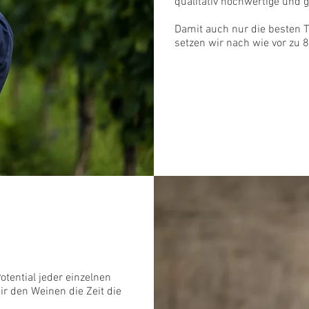
qualitativ hochwertige und 
Damit auch nur die besten 
setzen wir nach wie vor zu 
ller
otential jeder einzelnen
ir den Weinen die Zeit die