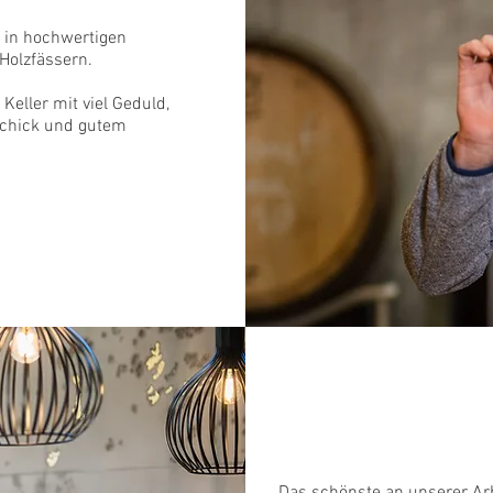
e in hochwertigen
 Holzfässern.
Keller mit viel Geduld,
chick und gutem
G
Das schönste an unserer Arbe