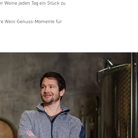
ngut
er Weine jeden Tag ein Stück zu
re Wein-Genuss-Momente für