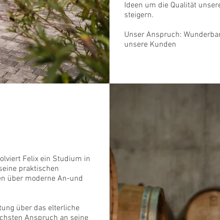
Das Wei
Ideen um die Qualität unser
steigern.
Unser Anspruch: Wunderba
unsere Kunden
inger
lviert Felix ein Studium in
seine praktischen
sen über moderne An-und
ung über das elterliche
öchsten Anspruch an seine