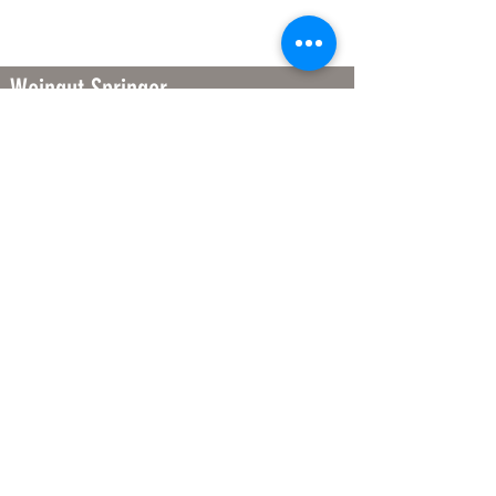
Weingut Springer
Staufenberger Weg 4
74074 Heilbronn
07131/570695
info@weingut-springer.de
Unsere Öffnungszeiten
Di - Do: 12:00 - 13:30 Uhr
Fr.: 13:00 - 18:00 Uhr
Sa.: 9:00 - 16:00 Uhr
Sowie nach telefonischer Vereinbarung