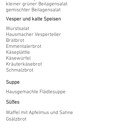
kleiner grüner Beilagensalat
gemischter Beilagensalat
Vesper und kalte Speisen
Wurstsalat
Hausmacher Vesperteller
Brätbrot
Emmentalerbrot
Käseplättle
K
äsewürfel
Kräuterkäsebrot
Schmalzbrot
Suppe
Hausgemachte Flädlesuppe
Süßes
Waffel mit Apfelmus und Sahne
Gsälzbrot