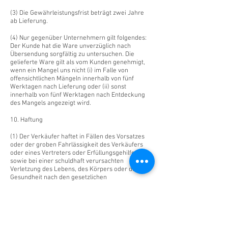
(3) Die Gewährleistungsfrist beträgt zwei Jahre
ab Lieferung.
(4) Nur gegenüber Unternehmern gilt folgendes:
Der Kunde hat die Ware unverzüglich nach
Übersendung sorgfältig zu untersuchen. Die
gelieferte Ware gilt als vom Kunden genehmigt,
wenn ein Mangel uns nicht (i) im Falle von
offensichtlichen Mängeln innerhalb von fünf
Werktagen nach Lieferung oder (ii) sonst
innerhalb von fünf Werktagen nach Entdeckung
des Mangels angezeigt wird.
10. Haftung
(1) Der Verkäufer haftet in Fällen des Vorsatzes
oder der groben Fahrlässigkeit des Verkäufers
oder eines Vertreters oder Erfüllungsgehilfen
sowie bei einer schuldhaft verursachten
Verletzung des Lebens, des Körpers oder der
Gesundheit nach den gesetzlichen
Bestimmungen.
(2) Im Übrigen haftet der Verkäufer nur nach
dem Produkthaftungsgesetz, wegen der
schuldhaften Verletzung wesentlicher
Vertragspflichten oder soweit der Verkäufer den